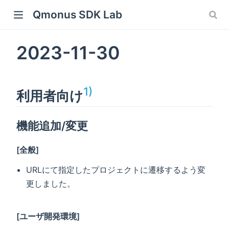
Qmonus SDK Lab
ew window)
2023-11-30
 window)
w window)
1)
利用者向け
機能追加/変更
[全般]
URLにて指定したプロジェクトに遷移するよう変
更しました。
[ユーザ開発環境]