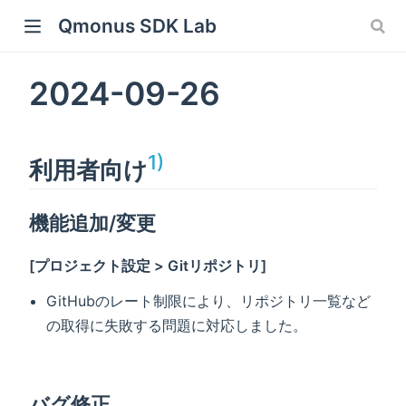
Qmonus SDK Lab
ew window)
2024-09-26
 window)
w window)
1)
利用者向け
機能追加/変更
[プロジェクト設定 > Gitリポジトリ]
GitHubのレート制限により、リポジトリ一覧など
の取得に失敗する問題に対応しました。
バグ修正